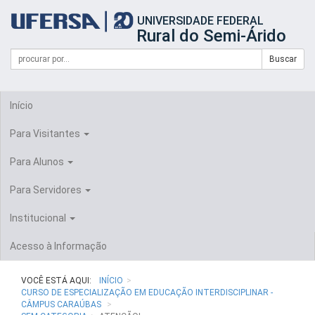
Início
UNIVERSIDADE FEDERAL
do
Rural do Semi-Árido
cabeçalho
do
Campo
Formulário
Buscar
portal
de
da
de
busca
UFERSA
Busca
Início
Para Visitantes
Para Alunos
Para Servidores
Institucional
Acesso à Informação
VOCÊ ESTÁ AQUI:
INÍCIO
CURSO DE ESPECIALIZAÇÃO EM EDUCAÇÃO INTERDISCIPLINAR -
CÂMPUS CARAÚBAS