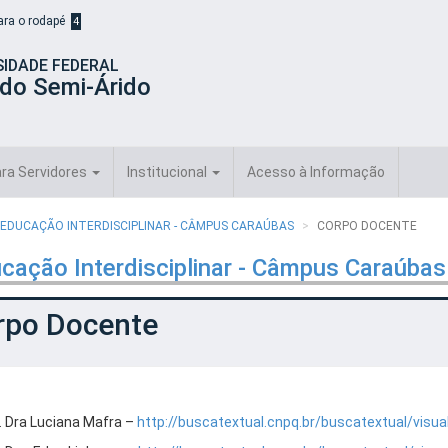
para o rodapé
4
SIDADE FEDERAL
 do Semi-Árido
ra Servidores
Institucional
Acesso à Informação
 EDUCAÇÃO INTERDISCIPLINAR - CÂMPUS CARAÚBAS
CORPO DOCENTE
cação Interdisciplinar - Câmpus Caraúbas
rpo Docente
. Dra Luciana Mafra –
http://buscatextual.cnpq.br/buscatextual/visu