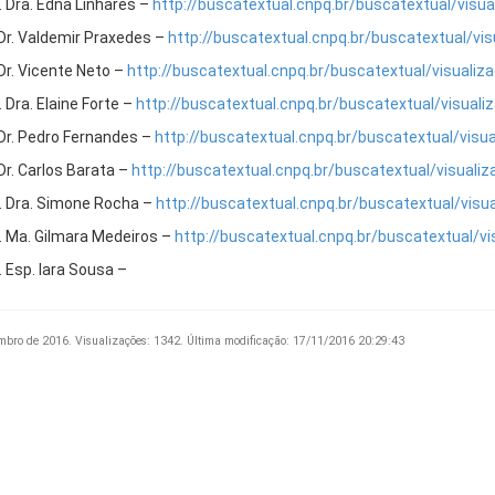
. Dra. Edna Linhares –
http://buscatextual.cnpq.br/buscatextual/visu
 Dr. Valdemir Praxedes –
http://buscatextual.cnpq.br/buscatextual/vi
 Dr. Vicente Neto –
http://buscatextual.cnpq.br/buscatextual/visuali
 Dra. Elaine Forte –
http://buscatextual.cnpq.br/buscatextual/visual
 Dr. Pedro Fernandes –
http://buscatextual.cnpq.br/buscatextual/visu
Dr. Carlos Barata –
http://buscatextual.cnpq.br/buscatextual/visuali
. Dra. Simone Rocha –
http://buscatextual.cnpq.br/buscatextual/vis
. Ma. Gilmara Medeiros –
http://buscatextual.cnpq.br/buscatextual/v
. Esp. Iara Sousa –
mbro de 2016.
Visualizações: 1342.
Última modificação: 17/11/2016 20:29:43