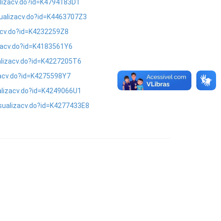
alizacv.do?id=K4794183D1
sualizacv.do?id=K4463707Z3
zacv.do?id=K4232259Z8
izacv.do?id=K4183561Y6
alizacv.do?id=K4227205T6
zacv.do?id=K4275598Y7
ualizacv.do?id=K4249066U1
isualizacv.do?id=K4277433E8