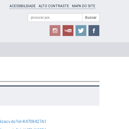
ACESSIBILIDADE
ALTO CONTRASTE
MAPA DO SITE
Campo
Formulário
Buscar
de
de
busca
Busca
alizacv.do?id=K4708427A1