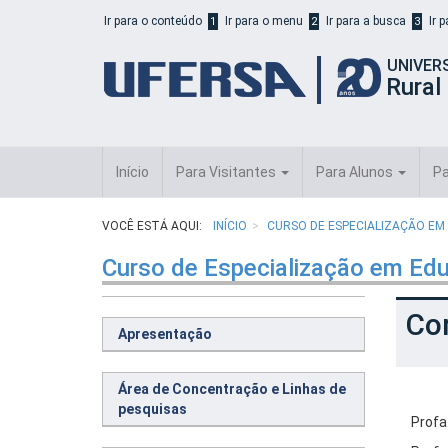
Início
Ir para o conteúdo
Ir para o menu
Ir para a busca
Ir 
1
2
3
do
cabeçalho
UNIVER
do
Rural
portal
da
UFERSA
Início
Para Visitantes
Para Alunos
Pa
VOCÊ ESTÁ AQUI:
INÍCIO
CURSO DE ESPECIALIZAÇÃO EM
Curso de Especialização em Edu
Co
Apresentação
Área de Concentração e Linhas de
pesquisas
Profa