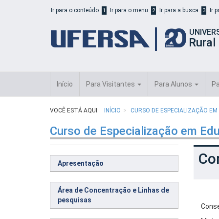
Início
Ir para o conteúdo
Ir para o menu
Ir para a busca
Ir 
1
2
3
do
cabeçalho
UNIVER
do
Rural
portal
da
UFERSA
Início
Para Visitantes
Para Alunos
Pa
VOCÊ ESTÁ AQUI:
INÍCIO
CURSO DE ESPECIALIZAÇÃO EM
Curso de Especialização em Edu
Co
Apresentação
Área de Concentração e Linhas de
pesquisas
Conse