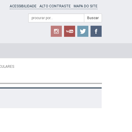
ACESSIBILIDADE
ALTO CONTRASTE
MAPA DO SITE
Campo
Formulário
Buscar
de
de
busca
Busca
CULARES