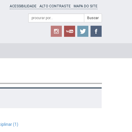
ACESSIBILIDADE
ALTO CONTRASTE
MAPA DO SITE
Campo
Formulário
Buscar
de
de
busca
Busca
plinar (1)