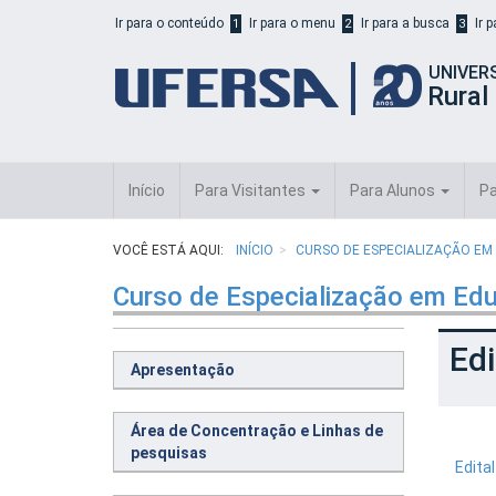
Início
Ir para o conteúdo
Ir para o menu
Ir para a busca
Ir 
1
2
3
do
cabeçalho
UNIVER
do
Rural
portal
da
UFERSA
Início
Para Visitantes
Para Alunos
Pa
VOCÊ ESTÁ AQUI:
INÍCIO
CURSO DE ESPECIALIZAÇÃO EM
Curso de Especialização em Edu
Edi
Apresentação
Área de Concentração e Linhas de
pesquisas
Edita