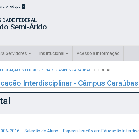
para o rodapé
4
SIDADE FEDERAL
 do Semi-Árido
ra Servidores
Institucional
Acesso à Informação
 EDUCAÇÃO INTERDISCIPLINAR - CÂMPUS CARAÚBAS
EDITAL
cação Interdisciplinar - Câmpus Caraúbas
tal
l 006-2016 – Seleção de Aluno – Especialização em Educação Interdisci