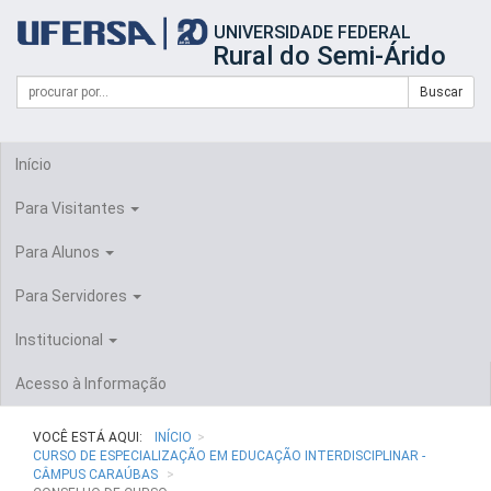
Início
UNIVERSIDADE FEDERAL
do
Rural do Semi-Árido
cabeçalho
do
Campo
Formulário
Buscar
portal
de
da
de
busca
UFERSA
Busca
Início
Para Visitantes
Para Alunos
Para Servidores
Institucional
Acesso à Informação
VOCÊ ESTÁ AQUI:
INÍCIO
CURSO DE ESPECIALIZAÇÃO EM EDUCAÇÃO INTERDISCIPLINAR -
CÂMPUS CARAÚBAS