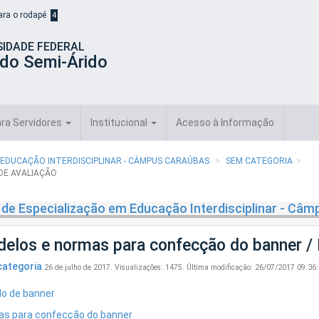
para o rodapé
4
SIDADE FEDERAL
 do Semi-Árido
ra Servidores
Institucional
Acesso à Informação
 EDUCAÇÃO INTERDISCIPLINAR - CÂMPUS CARAÚBAS
SEM CATEGORIA
DE AVALIAÇÃO
de Especialização em Educação Interdisciplinar - Câ
elos e normas para confecção do banner / F
ategoria
26 de julho de 2017.
Visualizações: 1475.
Última modificação: 26/07/2017 09:36
o de banner
s para confecção do banner