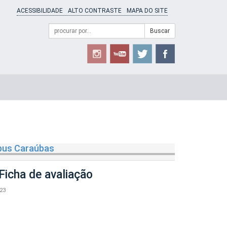
ACESSIBILIDADE
ALTO CONTRASTE
MAPA DO SITE
Campo
Formulário
Buscar
de
de
busca
Busca
mpus Caraúbas
icha de avaliação
:23