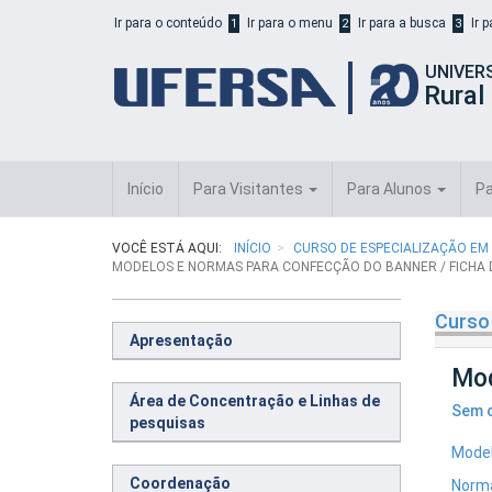
Início
Ir para o conteúdo
Ir para o menu
Ir para a busca
Ir 
1
2
3
do
cabeçalho
UNIVER
do
Rural
portal
da
UFERSA
Início
Para Visitantes
Para Alunos
Pa
VOCÊ ESTÁ AQUI:
INÍCIO
CURSO DE ESPECIALIZAÇÃO EM
MODELOS E NORMAS PARA CONFECÇÃO DO BANNER / FICHA 
Curso 
Apresentação
Mod
Área de Concentração e Linhas de
Sem c
pesquisas
Model
Coordenação
Norma