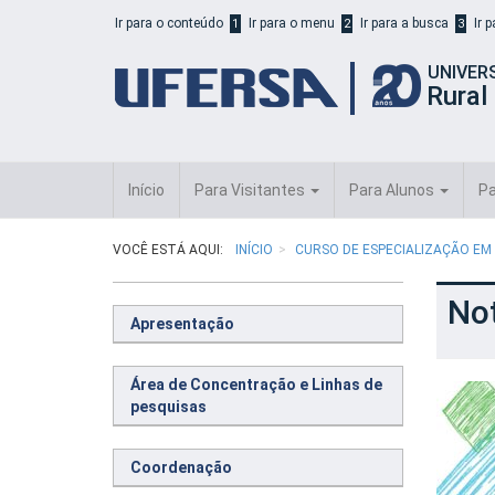
Início
Ir para o conteúdo
Ir para o menu
Ir para a busca
Ir 
1
2
3
do
cabeçalho
UNIVER
do
Rural
portal
da
UFERSA
Início
Para Visitantes
Para Alunos
Pa
VOCÊ ESTÁ AQUI:
INÍCIO
CURSO DE ESPECIALIZAÇÃO EM
No
Apresentação
Área de Concentração e Linhas de
pesquisas
Coordenação